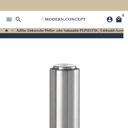
Direkt
zum
0
Inhalt
menu
search
account_circle
local_mall
AdHoc Elektrische Pfeffer- oder Salzmühle PEPMATIK | Edelstahl/ Acryl
home
keyboard_arrow_right
Teilen
share