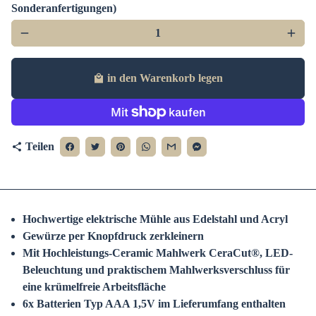
Sonderanfertigungen)
remove
add
in den Warenkorb legen
local_mall
Teilen
share
Hochwertige elektrische Mühle aus Edelstahl und Acryl
Gewürze per Knopfdruck zerkleinern
Mit Hochleistungs-Ceramic Mahlwerk CeraCut®, LED-
Beleuchtung und praktischem Mahlwerksverschluss für
eine krümelfreie Arbeitsfläche
6x Batterien Typ AAA 1,5V im Lieferumfang enthalten