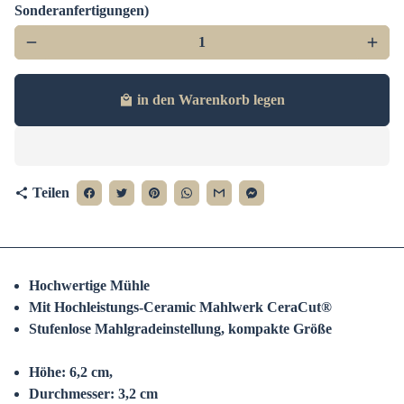
Sonderanfertigungen)
remove
add
in den Warenkorb legen
local_mall
Teilen
share
Hochwertige Mühle
Mit Hochleistungs-Ceramic Mahlwerk CeraCut®
Stufenlose Mahlgradeinstellung, kompakte Größe
Höhe: 6,2 cm,
Durchmesser: 3,2 cm