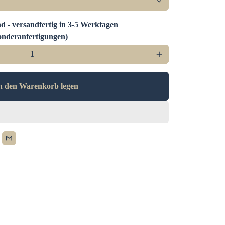
d - versandfertig in 3-5 Werktagen
nderanfertigungen)
add
n den Warenkorb legen