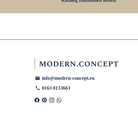
Katalog zukommen lassen.
info@modern-concept.eu
email
0163 8133663
phone