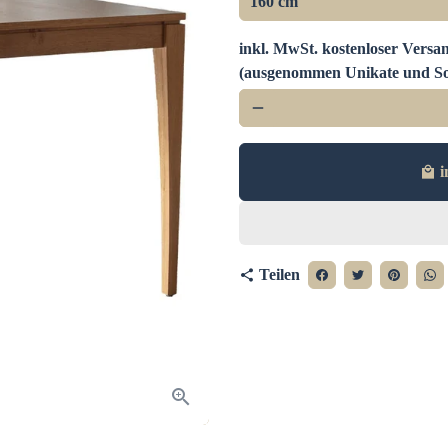
inkl. MwSt. kostenloser Versan
(ausgenommen Unikate und So
remove
i
local_mall
Teilen
share