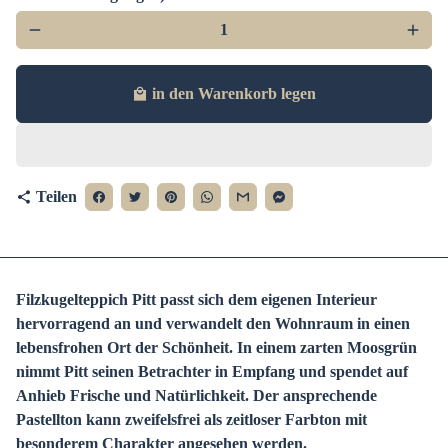
remove
add
in den Warenkorb legen
local_mall
Teilen
share
Filzkugelteppich Pitt passt sich dem eigenen Interieur
hervorragend an und verwandelt den Wohnraum in einen
lebensfrohen Ort der Schönheit.
In einem zarten Moosgrün
nimmt Pitt seinen Betrachter in Empfang und spendet auf
Anhieb Frische und Natürlichkeit. Der ansprechende
Pastellton kann zweifelsfrei als zeitloser Farbton mit
besonderem Charakter angesehen werden.