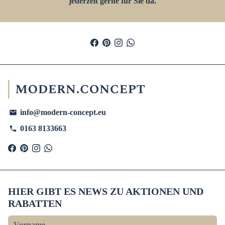
jederzeit gerne für Sie da.
info@modern-concept.eu
email
0163 8133663
phone
HIER GIBT ES NEWS ZU AKTIONEN UND
RABATTEN