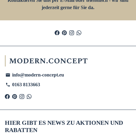
Kontaktieren Sie uns per E-Mail oder telefonisch - wir sind
jederzeit gerne für Sie da.
info@modern-concept.eu
email
0163 8133663
phone
HIER GIBT ES NEWS ZU AKTIONEN UND
RABATTEN