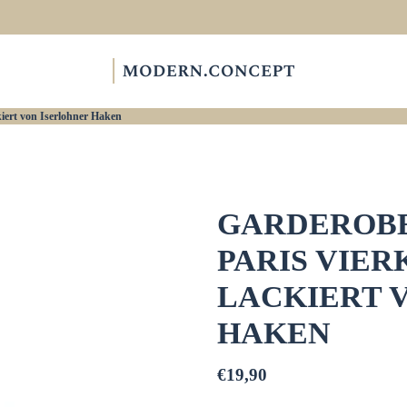
ert von Iserlohner Haken
GARDEROBE
PARIS VIE
LACKIERT 
HAKEN
€19,90