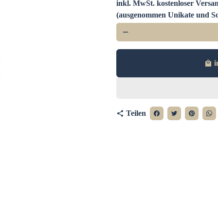
inkl. MwSt. kostenloser Versan
(ausgenommen Unikate und So
remove
i
local_mall
Teilen
share