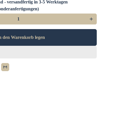
d - versandfertig in 3-5 Werktagen
nderanfertigungen)
add
n den Warenkorb legen