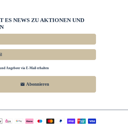
BT ES NEWS ZU AKTIONEN UND
N
und Angebote via E-Mail erhalten
Abonnieren
email
smethoden