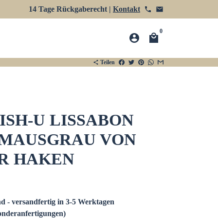
14 Tage Rückgaberecht |
Kontakt
phone
email
0
account_circle
local_mall
Teilen
share
ISH-U LISSABON
LMAUSGRAU VON
R HAKEN
d - versandfertig in 3-5 Werktagen
nderanfertigungen)