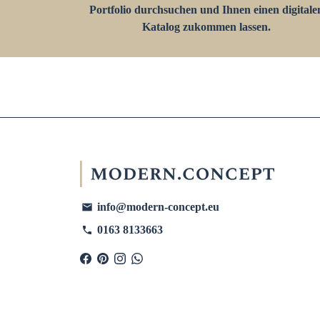
Portfolio durchsuchen und Ihnen einen digitale
Katalog zukommen lassen.
info@modern-concept.eu
email
0163 8133663
phone