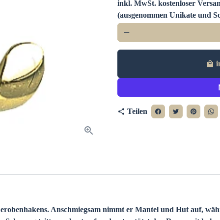
inkl. MwSt. kostenloser Versan
(ausgenommen Unikate und So
remove
i
local_mall
Teilen
share
rderobenhakens. Anschmiegsam nimmt er Mantel und Hut auf, wäh