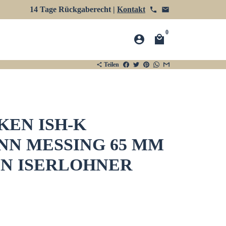
14 Tage Rückgaberecht |
Kontakt
phone
email
0
account_circle
local_mall
Teilen
share
EN ISH-K
N MESSING 65 MM
ON ISERLOHNER