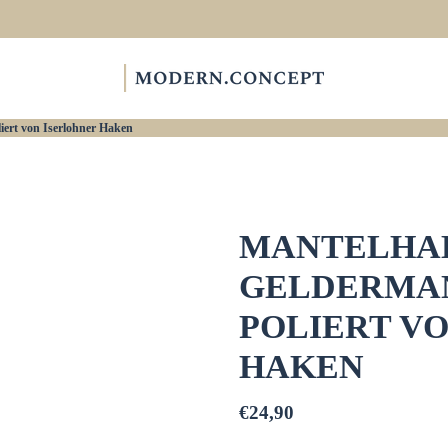
rt von Iserlohner Haken
MANTELHAK
GELDERMAN
POLIERT V
HAKEN
€24,90