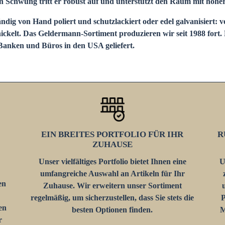
 Schwung tritt er robust auf und unterstützt den Raum mit hohe
ndig von Hand poliert und schutzlackiert oder edel galvanisiert:
nickelt. Das Geldermann-Sortiment produzieren wir seit 1988 for
Banken und Büros in den USA geliefert.
EIN BREITES PORTFOLIO FÜR IHR
R
ZUHAUSE
Unser vielfältiges Portfolio bietet Ihnen eine
U
umfangreiche Auswahl an Artikeln für Ihr
en
Zuhause. Wir erweitern unser Sortiment
regelmäßig, um sicherzustellen, dass Sie stets die
P
en
besten Optionen finden.
M
r