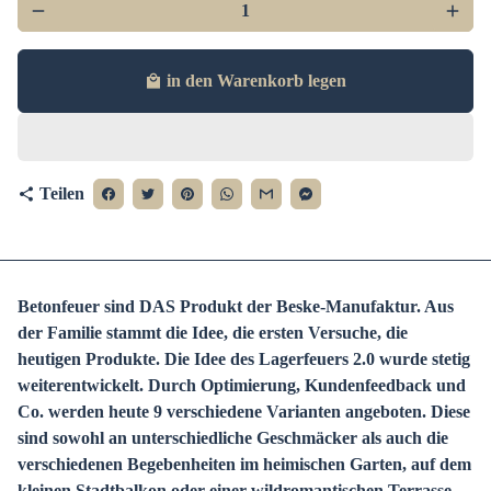
remove
add
in den Warenkorb legen
local_mall
Teilen
share
Betonfeuer sind DAS Produkt der Beske-Manufaktur. Aus
der Familie stammt die Idee, die ersten Versuche, die
heutigen Produkte. Die Idee des Lagerfeuers 2.0 wurde stetig
weiterentwickelt. Durch Optimierung, Kundenfeedback und
Co. werden heute 9 verschiedene Varianten angeboten. Diese
sind sowohl an unterschiedliche Geschmäcker als auch die
verschiedenen Begebenheiten im heimischen Garten, auf dem
kleinen Stadtbalkon oder einer wildromantischen Terrasse